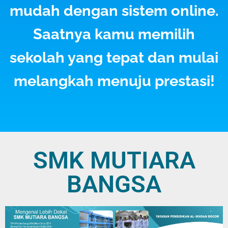
mudah dengan sistem
online
.
Saatnya kamu memilih
sekolah yang tepat dan mulai
melangkah menuju prestasi!
SMK MUTIARA
BANGSA